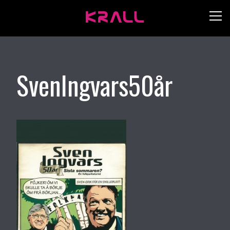
SvenIngvars50år