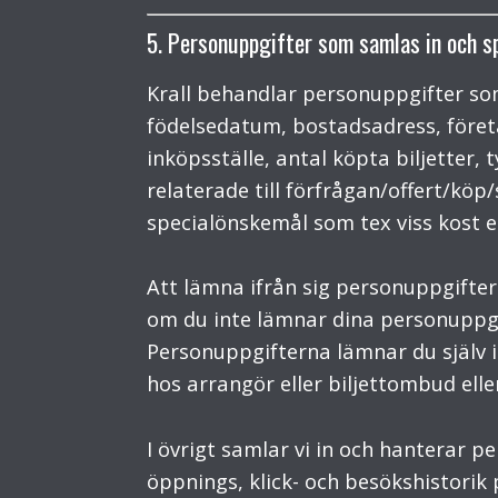
5. Personuppgifter som samlas in och s
Krall behandlar personuppgifter so
födelsedatum, bostadsadress, föret
inköpsställe, antal köpta biljetter, 
relaterade till förfrågan/offert/kö
specialönskemål som tex viss kost el
Att lämna ifrån sig personuppgifter ä
om du inte lämnar dina personuppgi
Personuppgifterna lämnar du själv i 
hos arrangör eller biljettombud ell
I övrigt samlar vi in och hanterar 
öppnings, klick- och besökshistorik