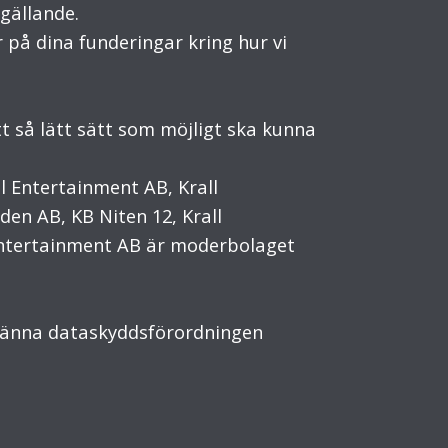
gällande.
r på dina funderingar kring hur vi
tt så lätt sätt som möjligt ska kunna
l Entertainment AB, Krall
den AB, KB Niten 12, Krall
l Entertainment AB är moderbolaget
lmänna dataskyddsförordningen