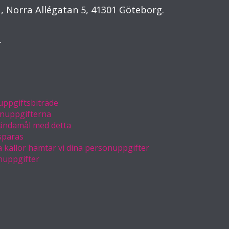
, Norra Allégatan 5, 41301 Göteborg.
.
uppgiftsbiträde
onuppgifterna
 ändamål med detta
sparas
ka källor hämtar vi dina personuppgifter
nuppgifter