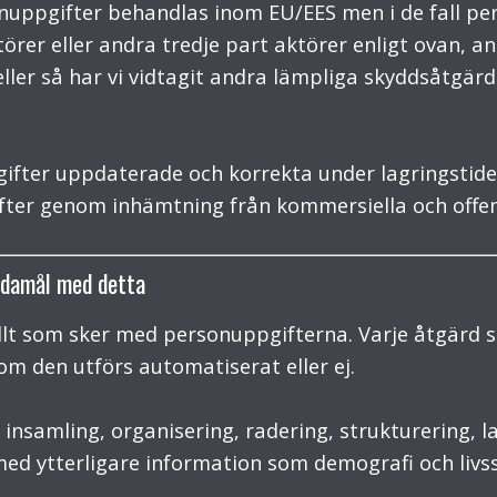
rsonuppgifter behandlas inom EU/EES men i de fall 
örer eller andra tredje part aktörer enligt ovan, a
ller så har vi vidtagit andra lämpliga skyddsåtgärd
ifter uppdaterade och korrekta under lagringstide
ter genom inhämtning från kommersiella och offent
ndamål med detta
llt som sker med personuppgifterna. Varje åtgärd
m den utförs automatiserat eller ej.
insamling, organisering, radering, strukturering, l
 med ytterligare information som demografi och livss