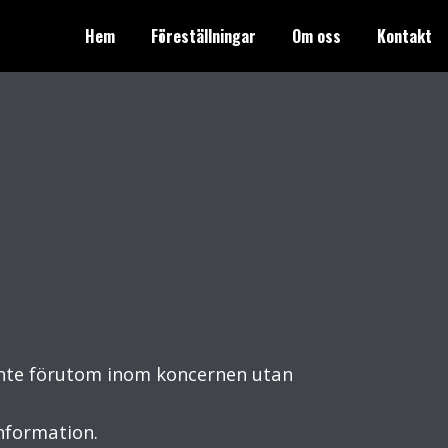
Hem
Föreställningar
Om oss
Kontakt
 inte förutom inom koncernen utan
information.