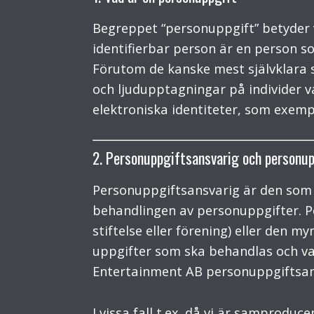
Begreppet “personuppgift” betyder va
identifierbar person är en person som
Förutom de kanske mest självklara 
och ljudupptagningar på individer 
elektroniska identiteter, som exemp
2. Personuppgiftsansvarig och personup
Personuppgiftsansvarig är den so
behandlingen av personuppgifter. Pe
stiftelse eller förening) eller den
uppgifter som ska behandlas och vad 
Entertainment AB personuppgiftsans
I vissa fall t.ex. då vi är samprod