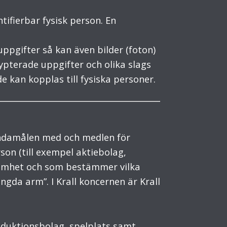
tifierbar fysisk person. En
pgifter så kan även bilder (foton)
pterade uppgifter och olika slags
 kan kopplas till fysiska personer.
ndamålen med och medlen för
on (till exempel aktiebolag,
ksamhet och som bestämmer vilka
ngda arm”. I Krall koncernen är Krall
oduktionsbolag, spelplats samt