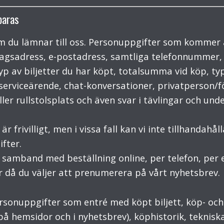
paras
m du lämnar till oss. Personuppgifter som kommer 
agsadress, e-postadress, samtliga telefonnummer,
typ av biljetter du har köpt, totalsumma vid köp, ty
p/serviceärende, chat-konversationer, privatperson/
ler rullstolsplats och även svar i tävlingar och und
r frivilligt, men i vissa fall kan vi inte tillhandahå
fter.
samband med beställning online, per telefon, per e-
er då du väljer att prenumerera på vårt nyhetsbrev.
personuppgifter som entré med köpt biljett, köp- o
 på hemsidor och i nyhetsbrev), köphistorik, teknis