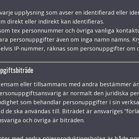
rje upplysning som avser en identifierad eller iden
 direkt eller indirekt kan identifieras.
som tex personnummer och övriga vanliga kontaktup
vara personuppgifter även om inga namn nämns. Kry
elvis IP-nummer, räknas som personuppgifter om de
pgiftsbiträde
m ensam eller tillsammans med andra bestämmer ä
rsonuppgiftsansvarig är normalt den juridiska pers
 myndighet som behandlar personuppgifter i sin ver
de ska användas till. Biträdet är ansvariges ”förlä
variga och övriga är biträden.
ucenter med andra nöjesproduktionsbolag är både pr