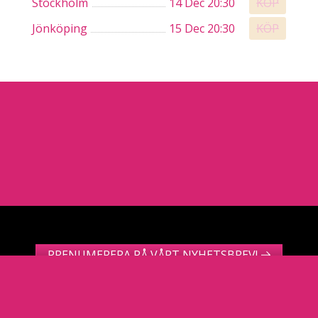
Stockholm
14 Dec 20:30
Jönköping
15 Dec 20:30
PRENUMERERA PÅ VÅRT NYHETSBREV!
Integritetspolicy
| ©2026 Krall Entertainment