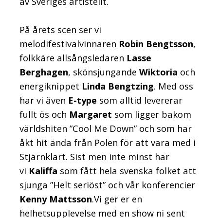
av Sveriges artistelit.
På årets scen ser vi
melodifestivalvinnaren
Robin Bengtsson
,
folkkäre allsångsledaren
Lasse
Berghagen
, skönsjungande
Wiktoria
och
energiknippet
Linda Bengtzing
.
Med oss
har vi även
E-type
som alltid levererar
fullt ös och
Margaret
som ligger bakom
världshiten ”Cool Me Down” och som har
åkt
hit
ända från Polen för att vara med i
Stjärnklart. Sist men inte minst har
vi
Kaliffa
som fått hela svenska folket att
sjunga ”Helt seriöst” och vår konferencier
Kenny Matts
s
on
.Vi ger er en
helhetsupplevelse med en show ni sent