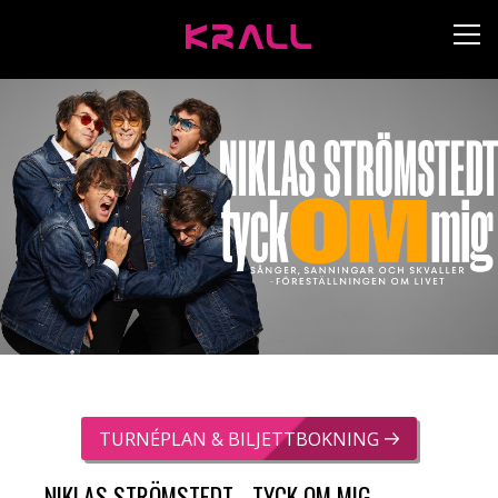
TURNÉPLAN & BILJETTBOKNING
NIKLAS STRÖMSTEDT - TYCK OM MIG