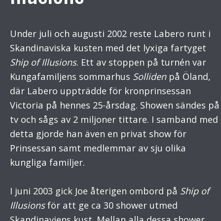
Under juli och augusti 2002 reste Labero runt i
Skandinaviska kusten med det lyxiga fartyget
Ship of Illusions
. Ett av stoppen på turnén var
Kungafamiljens sommarhus
Solliden
på Öland,
där Labero uppträdde för kronprinsessan
Victoria på hennes 25-årsdag. Showen sändes på
tv och sågs av 2 miljoner tittare. I samband med
detta gjorde han även en privat show för
Prinsessan samt medlemmar av sju olika
kungliga familjer.
I juni 2003 gick Joe återigen ombord på
Ship of
Illusions
för att ge ca 30 shower utmed
Skandinaviens kust. Mellan alla dessa shower