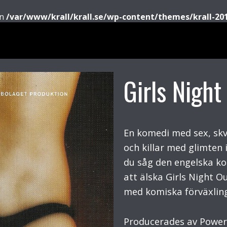
in
/var/www/krall/krall.se/wp-content/themes/krall-201
Girls Night
En komedi med sex, skval
och killar med glimten 
du såg den engelska ko
att älska Girls Night O
med komiska förväxling
Producerades av Power