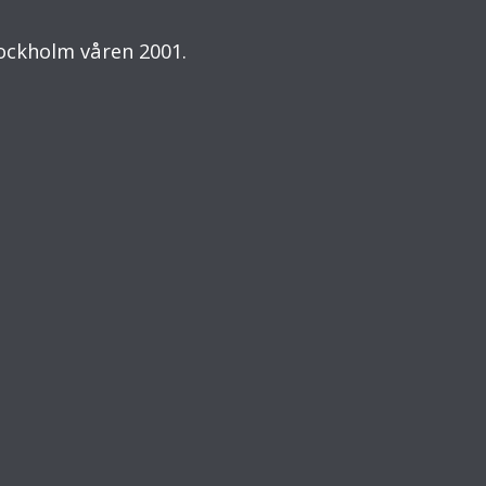
tockholm våren 2001.