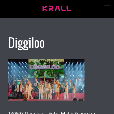
Diggiloo
140607 Diggiloo: Foto: Malin Svensson