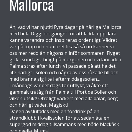
Mallorca
Åh, vad vi har njutit! Fyra dagar på härliga Mallorca
med hela Diggiloo-gänget för att ladda upp, lära
känna varandra och inspireras ordentligt. Vädret
var på topp och humöret likaså så nu känner vi
oss mer redo än någonsin inför sommaren. Flyget
gick i söndags, tidigt på morgonen och vi landade i
Palma strax efter lunch. Vi passade på att ha det
lite härligt i solen och några av oss råkade till och
med bränna sig lite i eftermiddagssolen…
I måndags var det dags för utflykt, vi åkte ett
gammalt trätåg från Palma till Port de Soller och
vilken utsikt! Otroligt vackert med alla dalar, berg
och härligt väder. Magiskt!
Dagen avslutades med en fördrink på en
strandklubb i kvällssolen för att sedan äta en
supergod middag tillsammans med både bläckfisk
och paella. Mums!