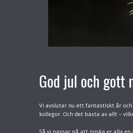
God jul och gott n
Vi avslutar nu ett fantastiskt år oc
kollegor. Och det bästa av allt – vil
Så vi passar på att önska er alla en 