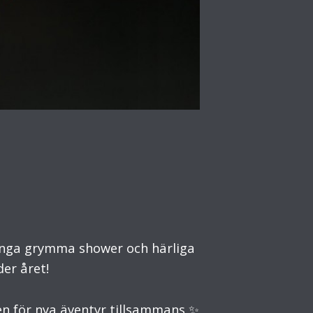
v många grymma shower och härliga
der året!
igen för nya äventyr tillsammans ✨