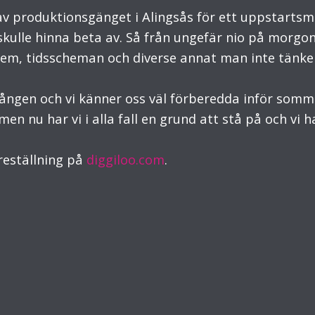
av produktionsgänget i Alingsås för ett uppstartsmö
skulle hinna beta av. Så från ungefär nio på morgone
tem, tidsscheman och diverse annat man inte tänk
r gången och vi känner oss väl förberedda inför som
n nu har vi i alla fall en grund att stå på och vi 
öreställning på
diggiloo.com
.