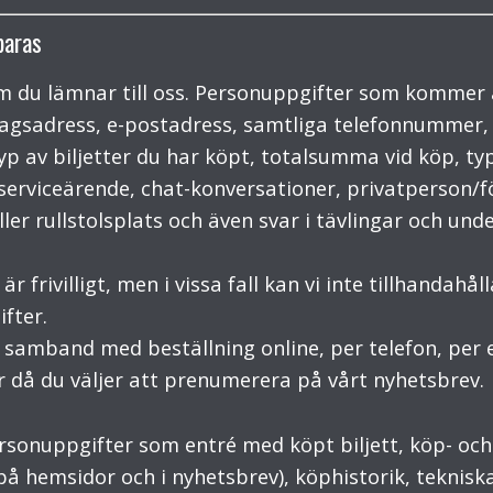
paras
m du lämnar till oss. Personuppgifter som kommer 
agsadress, e-postadress, samtliga telefonnummer,
typ av biljetter du har köpt, totalsumma vid köp, ty
p/serviceärende, chat-konversationer, privatperson/
ler rullstolsplats och även svar i tävlingar och und
r frivilligt, men i vissa fall kan vi inte tillhandahå
fter.
samband med beställning online, per telefon, per e-
er då du väljer att prenumerera på vårt nyhetsbrev.
personuppgifter som entré med köpt biljett, köp- o
 på hemsidor och i nyhetsbrev), köphistorik, teknis