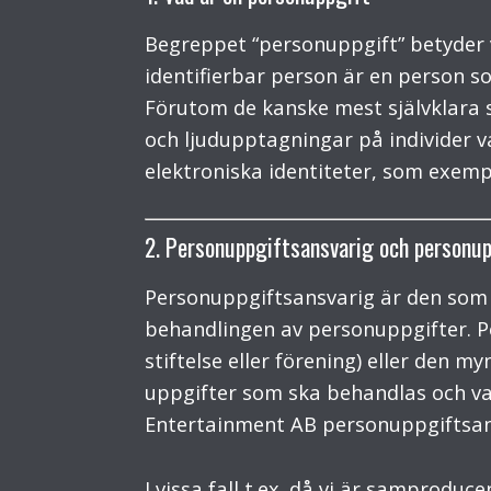
Begreppet “personuppgift” betyder va
identifierbar person är en person som
Förutom de kanske mest självklara 
och ljudupptagningar på individer 
elektroniska identiteter, som exemp
2. Personuppgiftsansvarig och personup
Personuppgiftsansvarig är den so
behandlingen av personuppgifter. Pe
stiftelse eller förening) eller den
uppgifter som ska behandlas och vad 
Entertainment AB personuppgiftsans
I vissa fall t.ex. då vi är samprod