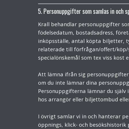
5. Personuppgifter som samlas in och s
Krall behandlar personuppgifter so
födelsedatum, bostadsadress, föret
inköpsställe, antal köpta biljetter, 
relaterade till förfrågan/offert/kö
specialönskemål som tex viss kost el
Att lämna ifrån sig personuppgifter ä
om du inte lämnar dina personuppgi
Personuppgifterna lämnar du själv i 
hos arrangör eller biljettombud ell
I övrigt samlar vi in och hanterar 
öppnings, klick- och besökshistorik