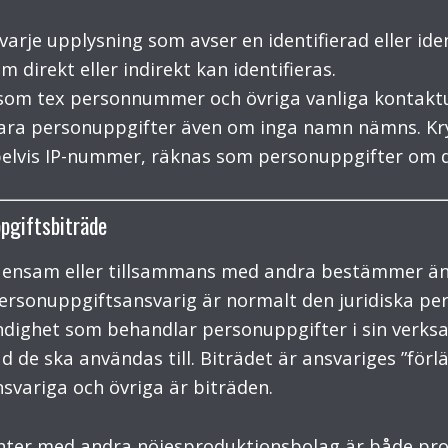
rje upplysning som avser en identifierad eller iden
 direkt eller indirekt kan identifieras.
som tex personnummer och övriga vanliga kontaktup
vara personuppgifter även om inga namn nämns. Kry
elvis IP-nummer, räknas som personuppgifter om de
pgiftsbiträde
m ensam eller tillsammans med andra bestämmer ä
rsonuppgiftsansvarig är normalt den juridiska pers
 myndighet som behandlar personuppgifter i sin ver
de ska användas till. Biträdet är ansvariges ”förlä
variga och övriga är biträden.
ucenter med andra nöjesproduktionsbolag är både pr