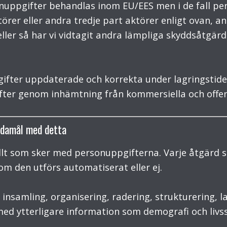
rsonuppgifter behandlas inom EU/EES men i de fall 
örer eller andra tredje part aktörer enligt ovan, a
ller så har vi vidtagit andra lämpliga skyddsåtgärd
ifter uppdaterade och korrekta under lagringstide
ter genom inhämtning från kommersiella och offent
ndamål med detta
llt som sker med personuppgifterna. Varje åtgärd
m den utförs automatiserat eller ej.
insamling, organisering, radering, strukturering, l
 med ytterligare information som demografi och livss