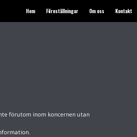
Hem
Föreställningar
Om oss
Kontakt
 inte förutom inom koncernen utan
information.