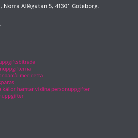
, Norra Allégatan 5, 41301 Göteborg.
.
uppgiftsbiträde
onuppgifterna
 ändamål med detta
sparas
ka källor hämtar vi dina personuppgifter
nuppgifter