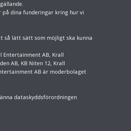
gällande.
r på dina funderingar kring hur vi
tt så lätt sätt som möjligt ska kunna
l Entertainment AB, Krall
den AB, KB Niten 12, Krall
l Entertainment AB är moderbolaget
lmänna dataskyddsförordningen