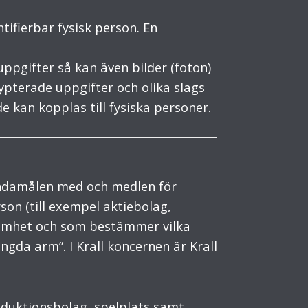
tifierbar fysisk person. En
pgifter så kan även bilder (foton)
pterade uppgifter och olika slags
 kan kopplas till fysiska personer.
ndamålen med och medlen för
on (till exempel aktiebolag,
ksamhet och som bestämmer vilka
ngda arm”. I Krall koncernen är Krall
oduktionsbolag, spelplats samt